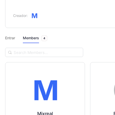
Creador:
Entrar
Members
4
Search
Members…
Mixreal