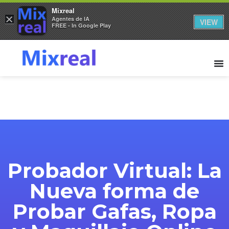
Mixreal
×
Agentes de IA
VIEW
FREE - In Google Play
Probador Virtual: La
Nueva forma de
Probar Gafas, Ropa