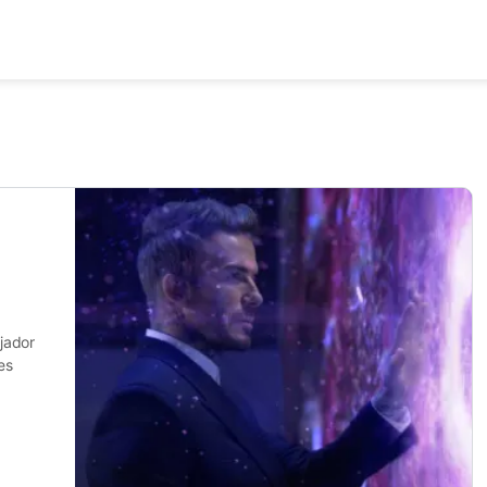
jador
es