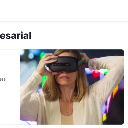
esarial
resa