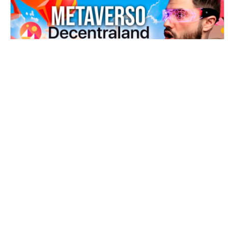
¿Qué es Decentraland? Guía Completa
2022
Estamos en un momento de cambio, de transformación
y en el mejor momento de la historia. Sin embargo, es
necesario conocer todos los detalles de…
Alvaro
30
junio 19, 2022