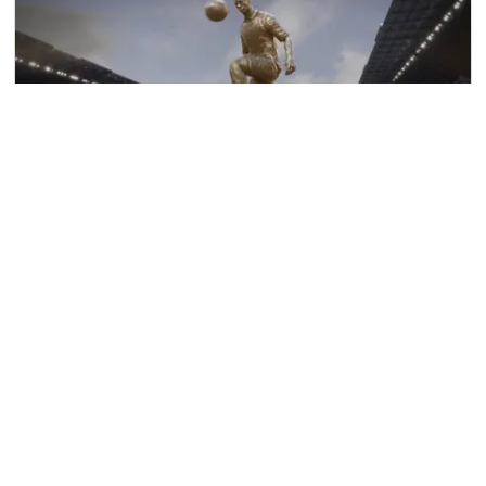
El Fútbol y la Realidad Aumentada
Los cánticos de la afición o el gol que pone por delante a
tu equipo, son sensaciones que solo se viven en un
estadio de…
Javi Fernandez
junio 6, 2022