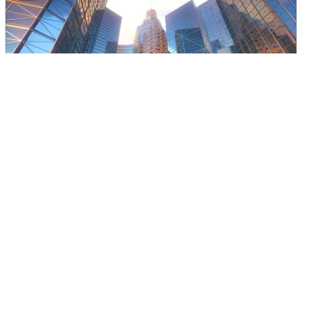
Filtraciones anuncian que Alibaba invierte
en el Metaverso
La empresa china Alibaba, filtra y anuncia próximas
inversiones para el mundo dl Metaverso. Filtraciones ya
anunciaron que Alibaba ya pensaba invertir en el
Metaverso…
Alejandro De La Rosa
1
junio 1, 2022