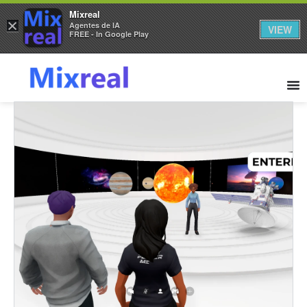
Mixreal
×
Agentes de IA
VIEW
FREE - In Google Play