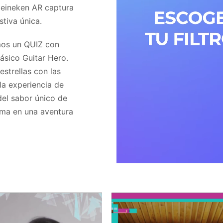
 Heineken AR captura
tiva única.
mos un QUIZ con
ásico Guitar Hero.
strellas con las
la experiencia de
 del sabor único de
rma en una aventura