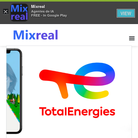
Mixreal
×
Agentes de IA
VIEW
FREE - In Google Play