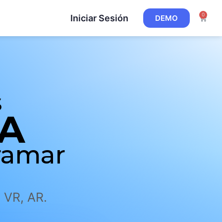
0
Iniciar Sesión
DEMO
s
IA
ramar
 VR, AR.