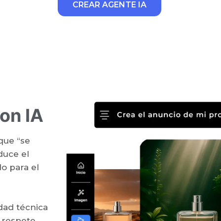
CREAR AGENTE IA
on IA
que “se
duce el
o para el
dad técnica
A respete