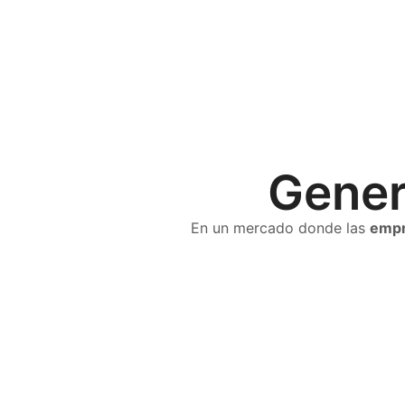
Genera
p
En un mercado donde las
empr